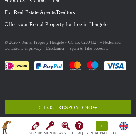
For Real Estate Agents/Realtors
Offer your Rental Property for free in Hengelo
© 2026 - Rental Property Hengelo - CC no. 02094127 –
Nederland
Conditions & privacy
Disclaimer
Spam & fake-accounts
Pay easily with :payment method
Pay easily with :payment meth
Pay easily with :pay
Pay e
€ 1685 | RESPOND NOW
+
SIGN UP
SIGN IN
WANTED
FAQ
RENTAL PROPERTY