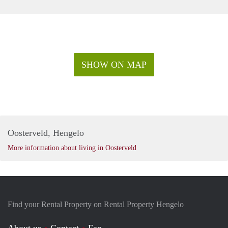
- meubilering mogelijk tegen meerprijs
- direct te betrekken
- tijdelijk huur voor 1 jaar met eventuele verlenging
- Bij reactie graag het volgende vermelden:
inkomensgegevens, wie is/zijn de huurder(s), gewenste
SHOW ON MAP
ingangsdatum en huurperiode
Deze presentatie is informatief en geheel vrijblijvend. Aan
eventuele onjuistheden kunnen geen rechten worden
ontleend.
Oosterveld, Hengelo
More information about living in Oosterveld
Find your Rental Property on Rental Property Hengelo
About us
Contact
Faq