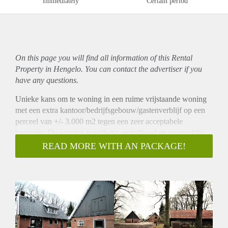
Immediately
Certain period
On this page you will find all information of this Rental
Property in Hengelo. You can contact the advertiser if you
have any questions.
Unieke kans om te woning in een ruime vrijstaande woning
met een extra kantoor/bedrijfsgebouw/gastenverblijf op een
perceel van +/- 3.000 m2 tegen een zeer acceptabele
huurprijs. De woning is volledig gestoffeerd en recentelijk
gemoderniseerd met nieuwe vloeren, een nieuwe keuken en
READ MORE WITH AN PACKAGE!
strak sanitair. Daarnaast is de woonkamer riant, licht en zijn
er drie volwaardige slaapkamers. In overleg is meubilering
mogelijk.
Begane grond:
Aan de zijde van de oprit is de entree waar u binnenkomt in
een hal van allure met toilet, meterkast en toegang tot de
kelder alsook de woonkamer. Maar volgens Twentse