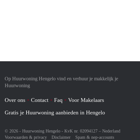
Op Huurwoning Hengelo vind en verhuur je makkelijk je
Huurwoning
Over ons
Contact
Faq
Voor Makelaars
Gratis je Huurwoning aanbieden in Hengelo
© 2026 - Huurwoning Hengelo - KvK nr. 02094127 –
Nederland
Voorwaarden & privacy
Disclaimer
Spam & nep-accounts