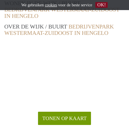
WONEN IN DE WIJK / BUURT
OK!
We gebruiken
cookies
voor de beste service
BEDRIJVENPARK WESTERMAAT-ZUIDOOST
IN HENGELO
OVER DE WIJK / BUURT
BEDRIJVENPARK
WESTERMAAT-ZUIDOOST IN HENGELO
TONEN OP KAART