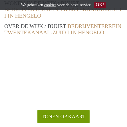
WONEN IN DE WIJK / BUURT
OK!
We gebruiken
cookies
voor de beste service
BEDRIJVENTERREIN TWENTEKANAAL-ZUID
I IN HENGELO
OVER DE WIJK / BUURT
BEDRIJVENTERREIN
TWENTEKANAAL-ZUID I IN HENGELO
TONEN OP KAART