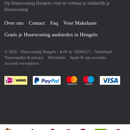
Op Huurwoning Hengelo vind en verhuur je makkelijk je
Huurwoning
Over ons
Contact
Faq
Voor Makelaars
Gratis je Huurwoning aanbieden in Hengelo
© 2026 - Huurwoning Hengelo - KvK nr. 02094127 –
Nederland
Voorwaarden & privacy
Disclaimer
Spam & nep-accounts
Account verwijderen
Je rekent gemakkelijk af met Paypal
Je rekent gemakkelijk af met M
Je rekent gemakkelij
Je re