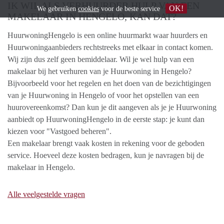
IK WIL ALS VERHUURDER HULP VAN EEN
OK!
We gebruiken
cookies
voor de beste service
MAKELAAR IN HENGELO, KAN DAT?
HuurwoningHengelo is een online huurmarkt waar huurders en
Huurwoningaanbieders rechtstreeks met elkaar in contact komen.
Wij zijn dus zelf geen bemiddelaar. Wil je wel hulp van een
makelaar bij het verhuren van je Huurwoning in Hengelo?
Bijvoorbeeld voor het regelen en het doen van de bezichtigingen
van je Huurwoning in Hengelo of voor het opstellen van een
huurovereenkomst? Dan kun je dit aangeven als je je Huurwoning
aanbiedt op HuurwoningHengelo in de eerste stap: je kunt dan
kiezen voor "Vastgoed beheren".
Een makelaar brengt vaak kosten in rekening voor de geboden
service. Hoeveel deze kosten bedragen, kun je navragen bij de
makelaar in Hengelo.
Alle veelgestelde vragen