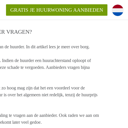
GRATIS JE HUURWONING AANBIEDEN
ER VRAGEN?
e huurder. In dit artikel lees je meer over borg.
huurwoning in Hengelo?
 Indien de huurder een huurachterstand oploopt of
ningHengelo?
ze schade te vergoeden. Aanbieders vragen bijna
ding?
t zo hoog mag zijn dat het een voordeel voor de
s over het algemeen niet redelijk, tenzij de huurprijs
taling te vragen aan de aanbieder. Ook raden we aan om
rkomt later veel gedoe.