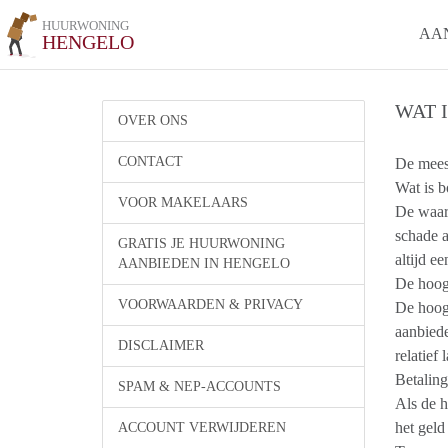
HUURWONING
AA
HENGELO
WAT 
OVER ONS
CONTACT
De meest
Wat is b
VOOR MAKELAARS
De waarb
schade a
GRATIS JE HUURWONING
altijd e
AANBIEDEN IN HENGELO
De hoog
VOORWAARDEN & PRIVACY
De hoogt
aanbiede
DISCLAIMER
relatief 
Betalin
SPAM & NEP-ACCOUNTS
Als de h
het geld
ACCOUNT VERWIJDEREN