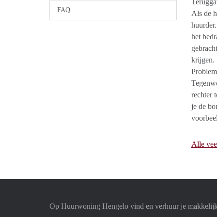
Terugga
FAQ
Als de h
huurder.
het bedr
gebracht
krijgen.
Problem
Tegenwoo
rechter 
je de bo
voorbeel
Alle vee
Op Huurwoning Hengelo vind en verhuur je makkelij