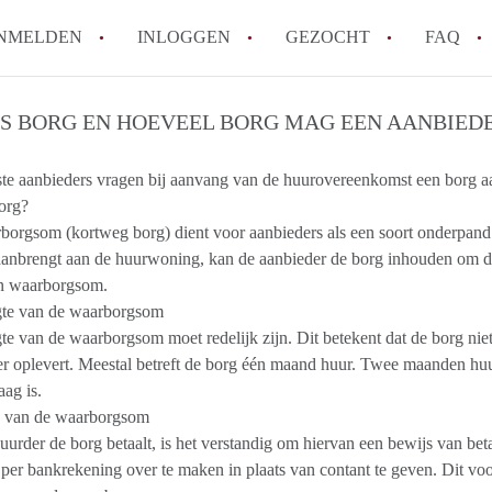
NMELDEN
INLOGGEN
GEZOCHT
FAQ
IS BORG EN HOEVEEL BORG MAG EEN AANBIED
How to translate HuurwoningHengelo!
Wat is HuurwoningHengelo?
e aanbieders vragen bij aanvang van de huurovereenkomst een borg aan d
org?
Hoeveel kost het om te reageren op een 
orgsom (kortweg borg) dient voor aanbieders als een soort onderpand.
Wat is de privacyverklaring van Huurwo
anbrengt aan de huurwoning, kan de aanbieder de borg inhouden om de
Berekent HuurwoningHengelo
en waarborgsom.
makelaarsvergoeding/bemiddelingsvergoe
te van de waarborgsom
Alle veelgestelde vragen
e van de waarborgsom moet redelijk zijn. Dit betekent dat de borg nie
r oplevert. Meestal betreft de borg één maand huur. Twee maanden huur i
laag is.
g van de waarborgsom
uurder de borg betaalt, is het verstandig om hiervan een bewijs van be
 per bankrekening over te maken in plaats van contant te geven. Dit voo