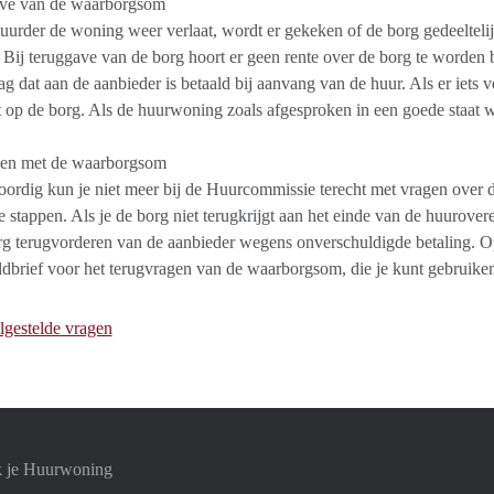
ve van de waarborgsom
uurder de woning weer verlaat, wordt er gekeken of de borg gedeelteli
 Bij teruggave van de borg hoort er geen rente over de borg te worden b
ag dat aan de aanbieder is betaald bij aanvang van de huur. Als er iets v
 op de borg. Als de huurwoning zoals afgesproken in een goede staat wo
en met de waarborgsom
rdig kun je niet meer bij de Huurcommissie terecht met vragen over d
te stappen. Als je de borg niet terugkrijgt aan het einde van de huurover
rg terugvorderen van de aanbieder wegens onverschuldigde betaling. Op
dbrief voor het terugvragen van de waarborgsom, die je kunt gebruiken 
lgestelde vragen
k je Huurwoning