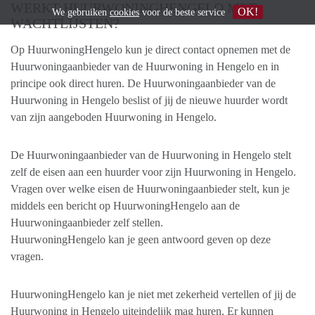
WERKT HUURWONINGHENGELO MET
OK!
We gebruiken
cookies
voor de beste service
WACHTLIJSTEN?
Op HuurwoningHengelo kun je direct contact opnemen met de
Huurwoningaanbieder van de Huurwoning in Hengelo en in
principe ook direct huren. De Huurwoningaanbieder van de
Huurwoning in Hengelo beslist of jij de nieuwe huurder wordt
van zijn aangeboden Huurwoning in Hengelo.
De Huurwoningaanbieder van de Huurwoning in Hengelo stelt
zelf de eisen aan een huurder voor zijn Huurwoning in Hengelo.
Vragen over welke eisen de Huurwoningaanbieder stelt, kun je
middels een bericht op HuurwoningHengelo aan de
Huurwoningaanbieder zelf stellen.
HuurwoningHengelo kan je geen antwoord geven op deze
vragen.
HuurwoningHengelo kan je niet met zekerheid vertellen of jij de
Huurwoning in Hengelo uiteindelijk mag huren. Er kunnen