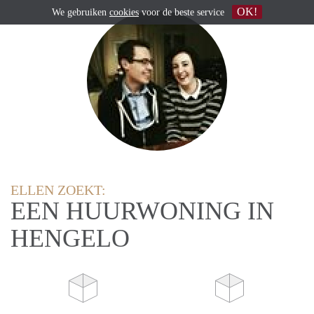
OK!
We gebruiken
cookies
voor de beste service
ELLEN ZOEKT:
EEN HUURWONING IN
HENGELO