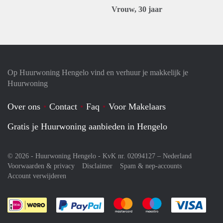
Vrouw, 30 jaar
Op Huurwoning Hengelo vind en verhuur je makkelijk je
Huurwoning
Over ons
Contact
Faq
Voor Makelaars
Gratis je Huurwoning aanbieden in Hengelo
© 2026 - Huurwoning Hengelo - KvK nr. 02094127 –
Nederland
Voorwaarden & privacy
Disclaimer
Spam & nep-accounts
Account verwijderen
Je rekent gemakkelijk af met Paypal
Je rekent gemakkelijk af met M
Je rekent gemakkelij
Je re