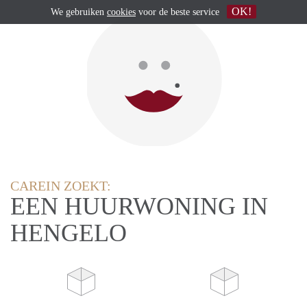
OK!
We gebruiken
cookies
voor de beste service
CAREIN ZOEKT:
EEN HUURWONING IN
HENGELO