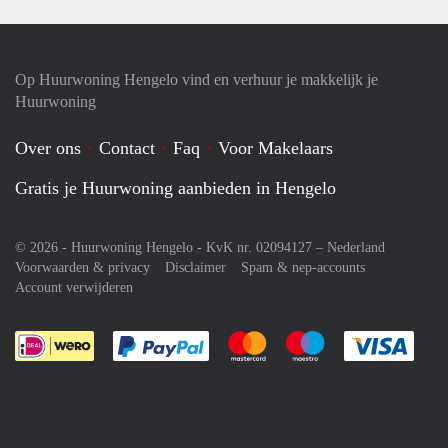
Op Huurwoning Hengelo vind en verhuur je makkelijk je
Huurwoning
Over ons
Contact
Faq
Voor Makelaars
Gratis je Huurwoning aanbieden in Hengelo
© 2026 - Huurwoning Hengelo - KvK nr. 02094127 –
Nederland
Voorwaarden & privacy
Disclaimer
Spam & nep-accounts
Account verwijderen
Je rekent gemakkelijk af met Paypal
Je rekent gemakkelijk af met M
Je rekent gemakkelij
Je re