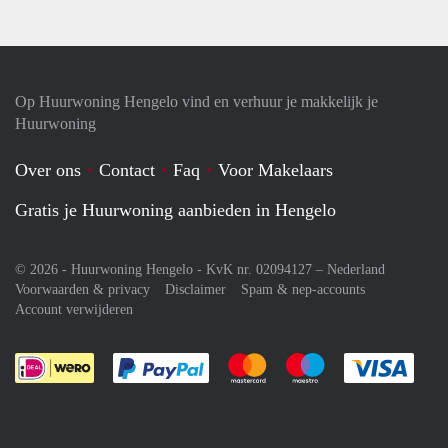
Op Huurwoning Hengelo vind en verhuur je makkelijk je
Huurwoning
Over ons
Contact
Faq
Voor Makelaars
Gratis je Huurwoning aanbieden in Hengelo
© 2026 - Huurwoning Hengelo - KvK nr. 02094127 –
Nederland
Voorwaarden & privacy
Disclaimer
Spam & nep-accounts
Account verwijderen
Je rekent gemakkelijk af met Paypal
Je rekent gemakkelijk af met M
Je rekent gemakkelij
Je re