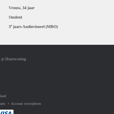
Vrouw, 34 jaar
Student
e
3
jaars Audiovisueel (MBO)
k je Huurwoning
land
unts
Account verwijderen
met Paypal
kelijk af met Mastercard
ent gemakkelijk af met Meastro
Je rekent gemakkelijk af met Visa