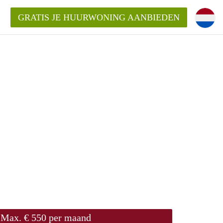
GRATIS JE HUURWONING AANBIEDEN
huurwoning in Hengelo?
ningHengelo?
ding?
Max. € 550 per maand