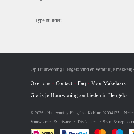
Type huurder:
Op Huurwoning Hengelo vind en verhuur je makkelij
Over ons
Contact
Faq
Voor Makelaars
Gratis je Huurwoning aanbieden in Hengelo
© 2026 - Huurwoning Hengelo - KvK nr. 02094127 –
Neder
Voorwaarden & privacy
Disclaimer
Spam & nep-acco
Je rekent gemakkelijk af 
Je rekent gemak
Je rek