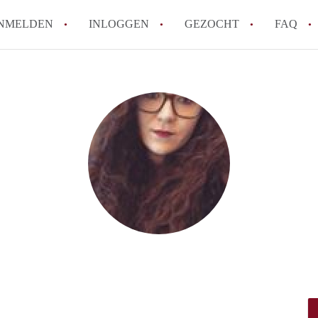
NMELDEN
INLOGGEN
GEZOCHT
FAQ
How to translate HuurwoningHengelo!
Wat is HuurwoningHengelo?
Hoeveel kost het om te reageren op een 
Wat is de privacyverklaring van Huurwo
Berekent HuurwoningHengelo
makelaarsvergoeding/bemiddelingsvergoe
Alle veelgestelde vragen