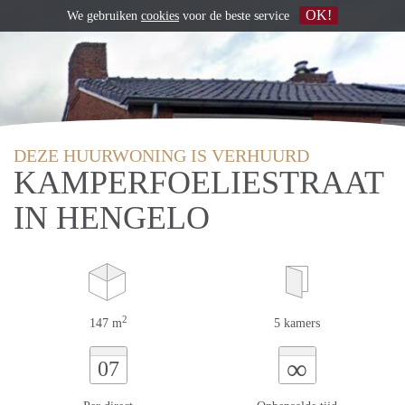
OK!
We gebruiken
cookies
voor de beste service
DEZE HUURWONING IS VERHUURD
KAMPERFOELIESTRAAT
IN HENGELO
2
147 m
5 kamers
∞
07