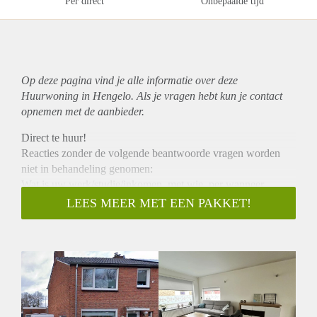
Per direct
Onbepaalde tijd
Op deze pagina vind je alle informatie over deze
Huurwoning in Hengelo. Als je vragen hebt kun je contact
opnemen met de aanbieder.
Direct te huur!
Reacties zonder de volgende beantwoorde vragen worden
niet in behandeling genomen:
Wat is uw werk/studie/inkomen, met wie, per wanneer,
hoelang wilt u huren.
LEES MEER MET EEN PAKKET!
Zie voorwaarden onderstaand.
Indeling:
begane grond:
entree/hal, toilet, woonkamer, keuken voorzien van
inbouwapparatuur, badkamer voorzien van toilet, douche en
wastafel, slaapkamer of kantoorruimte,
eerste verdieping: