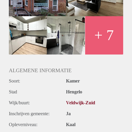
overloop, 3 slaapkamers, badkamer met douche en wastafel.
tweede verdieping:
bergzolder
Huurprijs € 1.250,-
Huren per direct
+ 7
Voorwaarde inkomen 3 x huurprijs
Niet geschikt voor studenten of ander kamerverhuur
Geen huisdieren
Waarborgsom 1 maand
ALGEMENE INFORMATIE
Soort:
Kamer
Stad
Hengelo
Wijk/buurt:
Veldwijk-Zuid
Inschrijven gemeente:
Ja
Opleverniveau:
Kaal