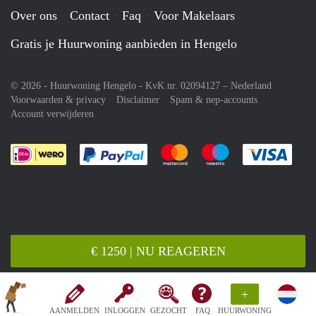
Over ons
Contact
Faq
Voor Makelaars
Gratis je Huurwoning aanbieden in Hengelo
© 2026 - Huurwoning Hengelo - KvK nr. 02094127 –
Nederland
Voorwaarden & privacy
Disclaimer
Spam & nep-accounts
Account verwijderen
Je rekent gemakkelijk af met Paypal
Je rekent gemakkelijk af met M
Je rekent gemakkelij
Je re
€ 1250 | NU REAGEREN
+
AANMELDEN
INLOGGEN
GEZOCHT
FAQ
HUURWONING