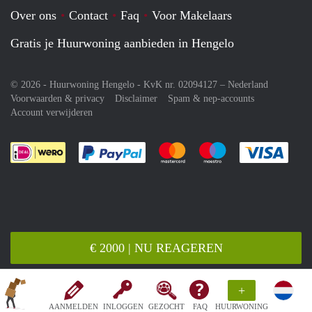
Over ons
Contact
Faq
Voor Makelaars
Gratis je Huurwoning aanbieden in Hengelo
© 2026 - Huurwoning Hengelo - KvK nr. 02094127 –
Nederland
Voorwaarden & privacy
Disclaimer
Spam & nep-accounts
Account verwijderen
Je rekent gemakkelijk af met Paypal
Je rekent gemakkelijk af met M
Je rekent gemakkelij
Je re
€ 2000 | NU REAGEREN
+
AANMELDEN
INLOGGEN
GEZOCHT
FAQ
HUURWONING