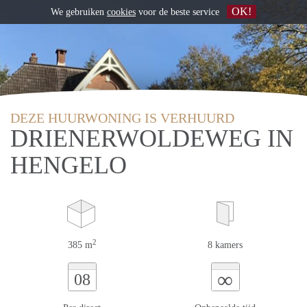
OK!
We gebruiken
cookies
voor de beste service
DEZE HUURWONING IS VERHUURD
DRIENERWOLDEWEG IN
HENGELO
2
385 m
8 kamers
∞
08