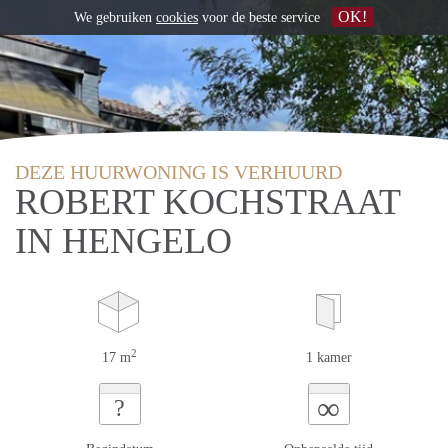
OK!
We gebruiken
cookies
voor de beste service
DEZE HUURWONING IS VERHUURD
ROBERT KOCHSTRAAT
IN HENGELO
2
17 m
1 kamer
∞
?