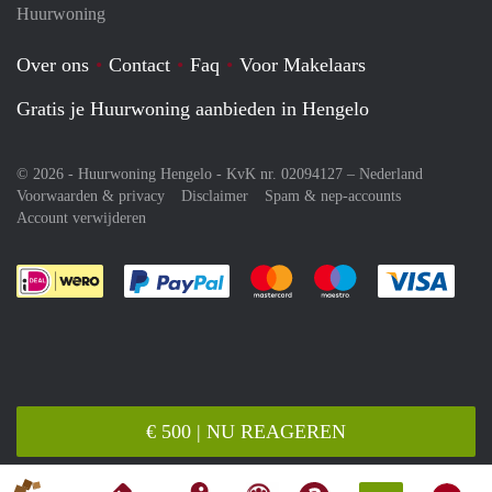
Huurwoning
Over ons
Contact
Faq
Voor Makelaars
Gratis je Huurwoning aanbieden in Hengelo
© 2026 - Huurwoning Hengelo - KvK nr. 02094127 –
Nederland
Voorwaarden & privacy
Disclaimer
Spam & nep-accounts
Account verwijderen
Je rekent gemakkelijk af met Paypal
Je rekent gemakkelijk af met M
Je rekent gemakkelij
Je re
€ 500 | NU REAGEREN