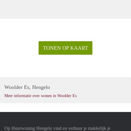
namens de eigenaar. De plattegronden, maten, oppervlakten
en inhoud zijn indicatief, hier kunnen geen rechten aan
worden ontleend.
TONEN OP KAART
Woolder Es, Hengelo
Meer informatie over wonen in Woolder Es
Op Huurwoning Hengelo vind en verhuur je makkelijk je