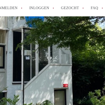
NMELDEN
INLOGGEN
GEZOCHT
FAQ
How to translate HuurwoningHengelo!
Wat is HuurwoningHengelo?
Hoeveel kost het om te reageren op een 
Wat is de privacyverklaring van Huurwo
Berekent HuurwoningHengelo
makelaarsvergoeding/bemiddelingsvergoe
Alle veelgestelde vragen