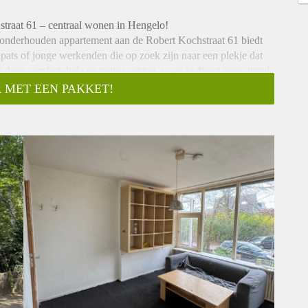
straat 61 – centraal wonen in Hengelo!
 onderhouden appartement aan de Robert Kochstraat 61 biedt
xpats of jonge werkenden die op zoek zijn naar een plekje dat
or deze comfortabele en nette woning, waar je direct jouw intrek
 MET EEN PAKKET!
ereik
jk van Hengelo, waar het dagelijks leven zich in een
openbaar vervoer en verschillende uitgaansgelegenheden zijn
of studeert in Hengelo of Enschede, betekent deze locatie vooral
on of op de snelweg. Geen gedoe met lange reistijden dus, maar
, waar je samenwoont met maximaal zeven andere bewoners.
adkamers, wat zorgt voor voldoende privacy én comfort. Geen
Ook de keuken nodigt uit om samen te koken, te kletsen of
nlijke tuin. Ideaal voor bijvoorbeeld een barbecue in de
buiten zitten met huisgenoten. Niet elke studentenkamer biedt