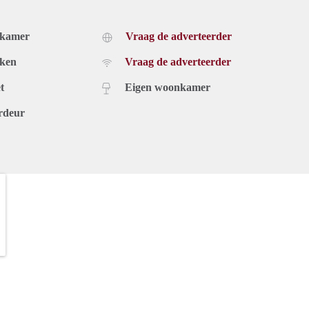
dkamer
Vraag de adverteerder
uken
Vraag de adverteerder
t
Eigen woonkamer
rdeur