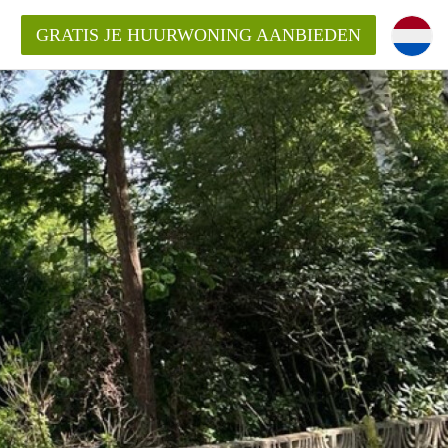
GRATIS JE HUURWONING AANBIEDEN
huurwoning in Hengelo?
ningHengelo?
ding?