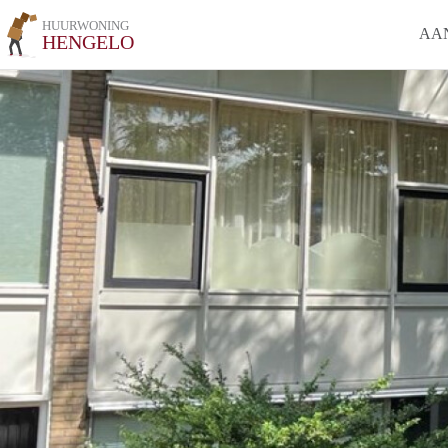
HUURWONING
AA
HENGELO