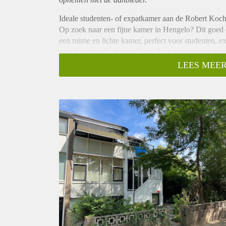
Ideale studenten- of expatkamer aan de Robert Koch
Op zoek naar een fijne kamer in Hengelo? Dit goed
een ruime en lichte kamer, perfect voor studenten, e
zowel praktisch als gezellig is. Laat je verrassen do
kunt nemen!
LEES MEER
Wonen in een levendige wijk met alles binnen handb
Het appartement bevindt zich in een prettige woonwi
ontspannen tempo voltrekt. Winkels, supermarkten, 
op loop- of fietsafstand bereikbaar. Voor wie werkt 
veel gemak: je bent zó op de universiteit, het stati
juist meer tijd voor ontspanning én voor jezelf.
Praktische indeling met gedeelde voorzieningen
De kamer maakt deel uit van een ruim appartement
Samen delen jullie de keuken, twee wc’s en twee b
stress om wachtrijen voor de douche in de ochtend! 
gewoon even bij te komen na een drukke dag.
Samen genieten: gedeelde tuin als extra pluspunt
Als absolute bonus beschikt het huis over een gezame
zomer, een boekje lezen in de zon of gewoon lekker 