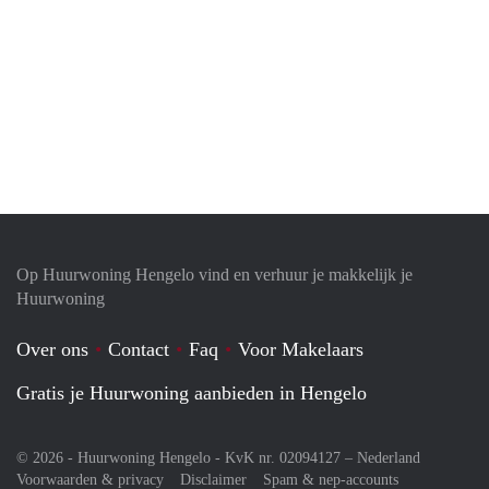
Op Huurwoning Hengelo vind en verhuur je makkelijk je
Huurwoning
Over ons
Contact
Faq
Voor Makelaars
Gratis je Huurwoning aanbieden in Hengelo
© 2026 - Huurwoning Hengelo - KvK nr. 02094127 –
Nederland
Voorwaarden & privacy
Disclaimer
Spam & nep-accounts